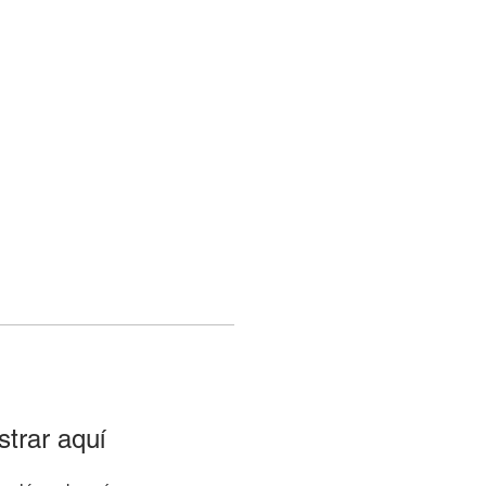
emos
Noticias
Redes
Newsletter
trar aquí