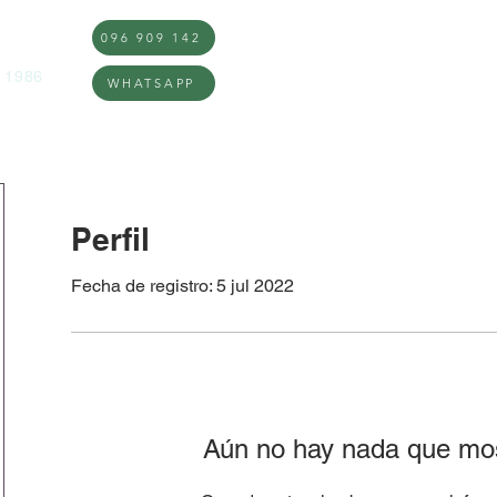
096 909 142
DOS
Inicio
Nosotros
Qué hac
 1986
WHATSAPP
Perfil
Fecha de registro: 5 jul 2022
Aún no hay nada que mos