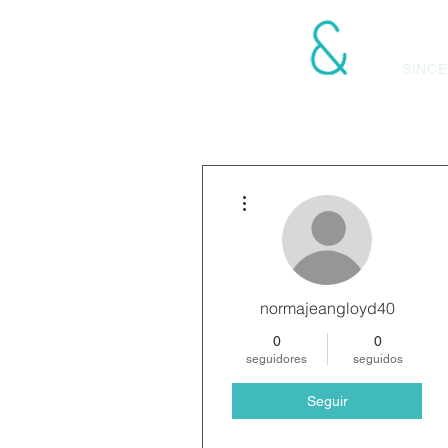
LANGONI ASOCIA
SINCE
Más acciones
normajeangloyd40
0
0
seguidores
seguidos
Seguir