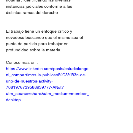
notarial , identificando las diversas 
instancias judiciales conforme a las 
distintas ramas del derecho.
El trabajo tiene un enfoque crítico y 
novedoso buscando que el mismo sea el 
punto de partida para trabajar en 
profundidad sobre la materia.
Conoce mas en : 
https://www.linkedin.com/posts/estudiolango
ni_compartimos-la-publicaci%C3%B3n-de-
uno-de-nuestros-activity-
7081976739588939777-ANst?
utm_source=share&utm_medium=member_
desktop