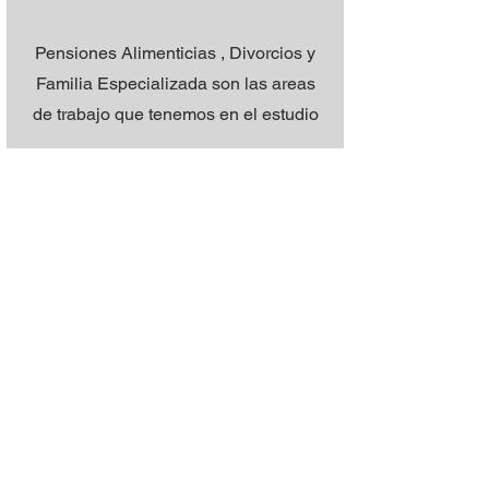
Pensiones Alimenticias , Divorcios y
Familia Especializada son las areas
de trabajo que tenemos en el estudio
Conoce Mas
Derecho Notarial
Contamos con un departamento
notarial el cual se encarga de
asesorar a todos nuestros clientes en
todos sus negocios.