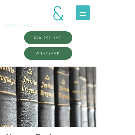
LANGONI
ASOCIADOS
SINCE 1986
096 909 142
WHATSAPP