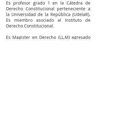
Es profesor grado 1 en la Cátedra de
Derecho Constitucional perteneciente a
la Universidad de la República (UdelaR).
Es miembro asociado al Instituto de
Derecho Constitucional.
Es Magister en Derecho (LL.M) egresado
de la Universidad de Montevideo.​
Realizo un diplomado en Derecho
Procesal Penal y Litigación Oral en la
Universidad de la Empresa.
Es autor del libro Estudios Sobre la
Responsabilidad Profesional del
Escribano
Esc. Andrea Mosegui Cheda
Escribana Asociada
Escribana Publica egresada de la
Universidad de la República (UdelaR).