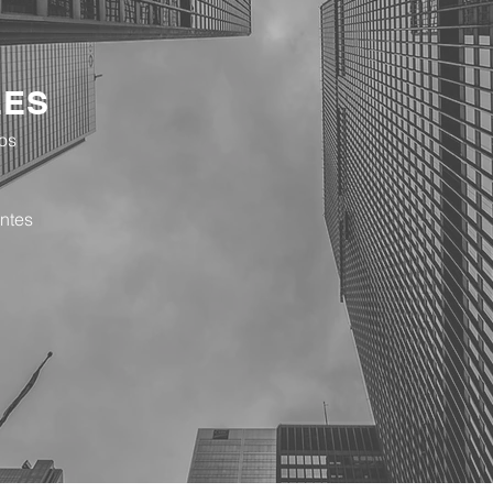
LES
os
entes