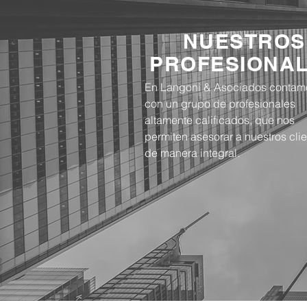
NUESTROS
PROFESIONA
En Langoni & Asociados contam
con un grupo de profesionales
altamente calificados, que nos
permiten asesorar a nuestros cli
de manera integral.