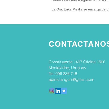
Contadora Pública egresada de la Un
La Cra. Erika Mevlja se encarga de bri
CONTACTANO
Constituyente 1467 Oficina 1506
Montevideo, Uruguay
Tel: 096 236 718
apintolangoni@gmail.com