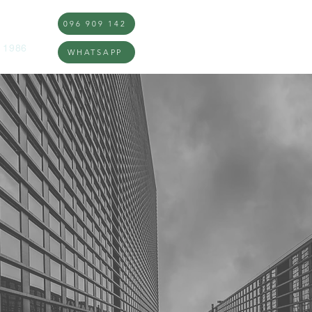
096 909 142
DOS
Inicio
Nosotros
Qué hac
 1986
WHATSAPP