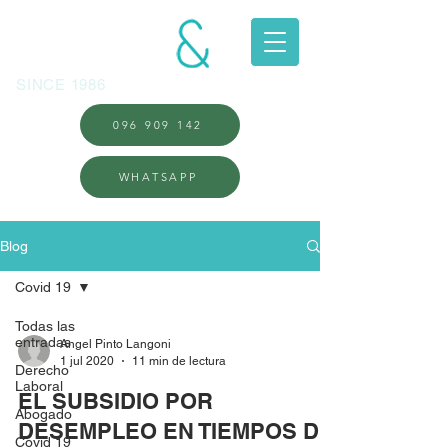
LANGONI
ASOCIADOS
SINCE 1986
096 909 142
WHATSAPP
Blog
Covid 19
Todas las
entradas
Angel Pinto Langoni
1 jul 2020
11 min de lectura
Derecho
Laboral
EL SUBSIDIO POR
Abogado
DESEMPLEO EN TIEMPOS DE
Covid 19