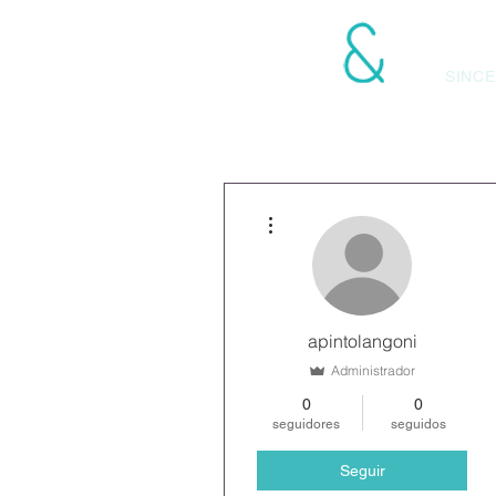
LANGONI ASOCIA
SINCE
Más acciones
apintolangoni
Administrador
0
0
seguidores
seguidos
Seguir