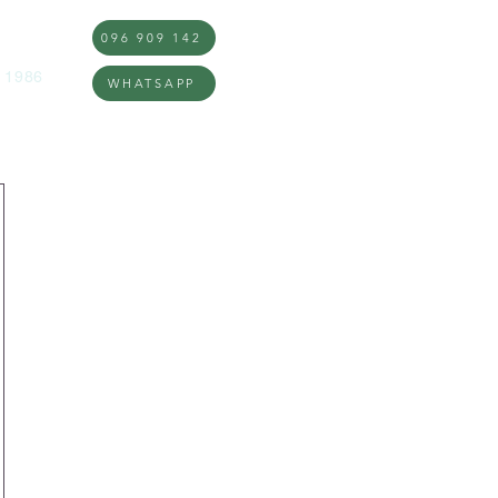
096 909 142
DOS
Inicio
Nosotros
Qué hac
 1986
WHATSAPP