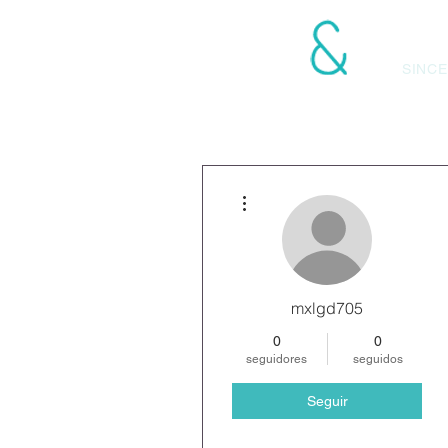
LANGONI ASOCIA
SINCE
Más acciones
mxlgd705
0
0
seguidores
seguidos
Seguir