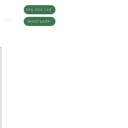
096 909 142
DOS
Inicio
Nosotros
Qué hac
 1986
WHATSAPP