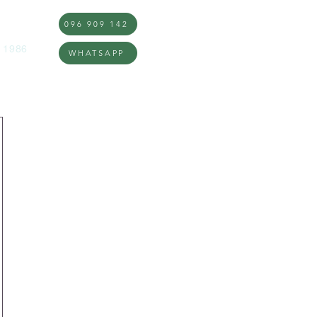
096 909 142
DOS
Inicio
Nosotros
Qué hac
 1986
WHATSAPP