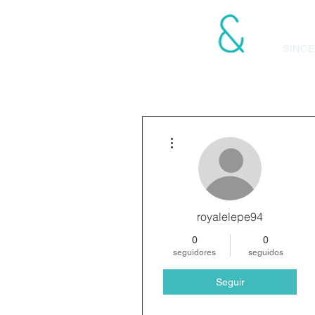
LANGONI ASOCIA
SINCE
Más acciones
royalelepe94
0
0
seguidores
seguidos
Seguir